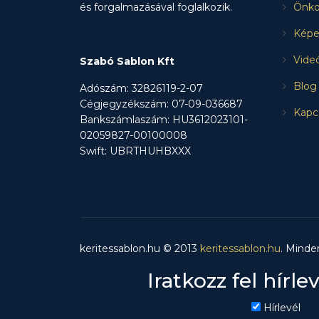
és forgalmazásával foglalkozik.
Önko
Képe
Vide
Szabó Sablon Kft
Blog
Adószám: 32826119-2-07
Cégjegyzékszám: 07-09-036687
Kapc
Bankszámlaszám: HU3612023101-
02059827-00100008
Swift: UBRTHUHBXXX
keritessablon.hu © 2013
keritessablon.hu
. Minde
Iratkozz fel hírle
Hírlevél