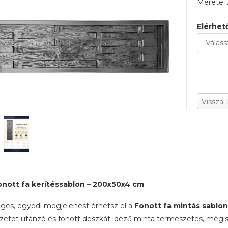
Mérete:
Elérhet
Vissza:
onott fa kerítéssablon – 200x50x4 cm
ges, egyedi megjelenést érhetsz el a
Fonott fa mintás sablon
zetet utánzó és fonott deszkát idéző minta természetes, mégis