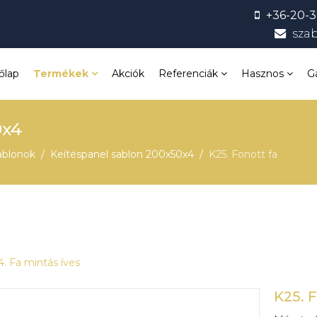
+36-20-3
sza
őlap
Termékek
Akciók
Referenciák
Hasznos
G
0x4
ablonok
Keítéspanel sablon 200x50x4
K25. Fonott fa
. Fa mintás íves
K25. 