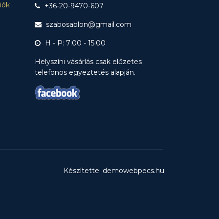
ciók
+36-20-9470-607
szabosablon@gmail.com
H - P: 7:00 - 15:00
Helyszíni vásárlás csak előzetes
telefonos egyeztetés alapján.
Készítette: demowebpecs.hu