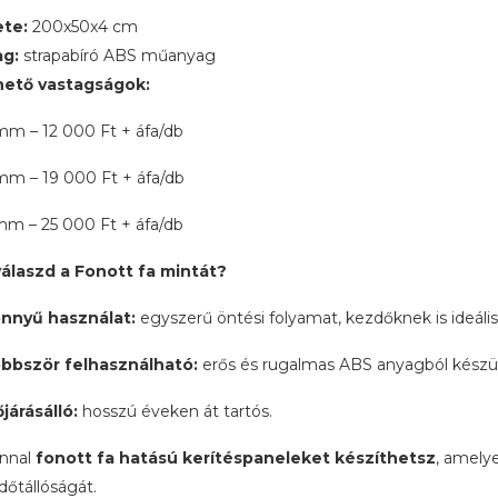
te:
200x50x4 cm
g:
strapabíró ABS műanyag
hető vastagságok:
mm – 12 000 Ft + áfa/db
mm – 19 000 Ft + áfa/db
mm – 25 000 Ft + áfa/db
válaszd a Fonott fa mintát?
nnyű használat:
egyszerű öntési folyamat, kezdőknek is ideális
bbször felhasználható:
erős és rugalmas ABS anyagból készül
őjárásálló:
hosszú éveken át tartós.
onnal
fonott fa hatású kerítéspaneleket készíthetsz
, amely
dőtállóságát.