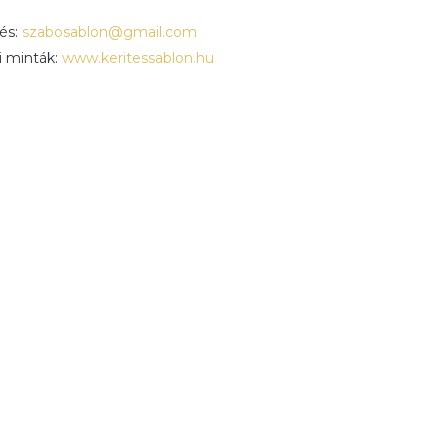
és:
szabosablon@gmail.com
i minták:
www.keritessablon.hu