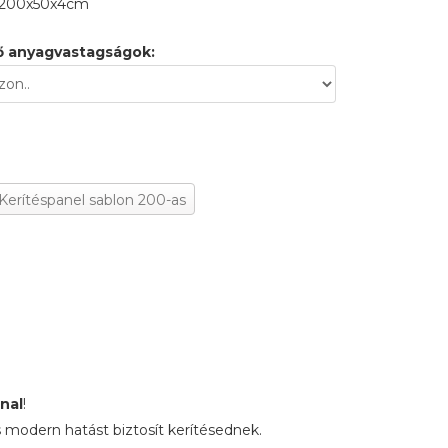
 200x50x4cm
ő anyagvastagságok:
 Kerítéspanel sablon 200-as
nal
!
 modern hatást biztosít kerítésednek.