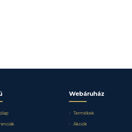
ü
Webáruház
őlap
Termékek
renciák
Akciók