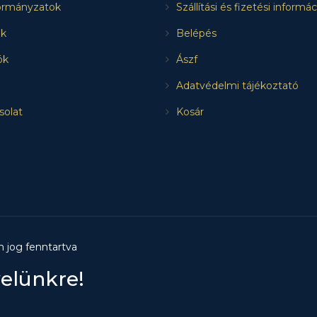
rmányzatok
Szállítási és fizetési informá
k
Belépés
ók
Ászf
Adatvédelmi tájékoztató
solat
Kosár
n jog fenntartva
velünkre!