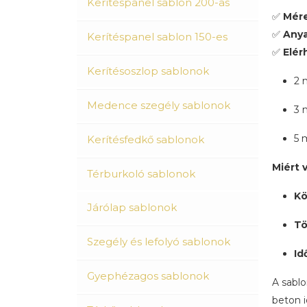
Kerítéspanel sablon 200-as
✅
Mére
✅
Anya
Kerítéspanel sablon 150-es
✅
Elér
Kerítésoszlop sablonok
2 
Medence szegély sablonok
3 
5 
Kerítésfedkő sablonok
Miért 
Térburkoló sablonok
Kö
Járólap sablonok
Tö
Szegély és lefolyó sablonok
Id
Gyephézagos sablonok
A sabl
beton i