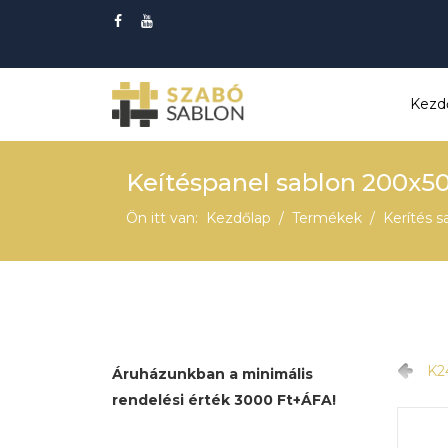
Kezd
Keítéspanel sablon 200x5
Ön itt van:
Kezdőlap
Termékek
Kerítés s
K24
Áruházunkban a minimális
rendelési érték 3000 Ft+ÁFA!