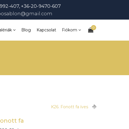
992-407, +36-20-9470-607
bosablon@gmail.com
0
alériák
Blog
Kapcsolat
Fiókom
K26. Fonott fa íves
Fonott fa