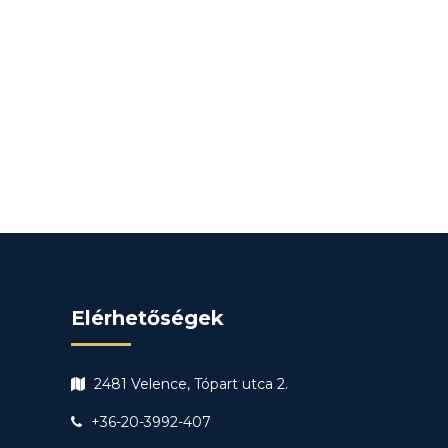
Elérhetőségek
2481 Velence, Tópart utca 2.
+36-20-3992-407