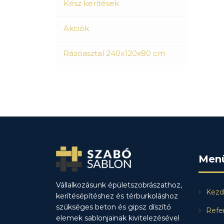
Kész kerítések
Akciók
Rázóasztal 240x120x80 cm
Men
Vállalkozásunk épületszobrászathoz,
Kezd
kerítésépítéshez és térburkoláshoz
szükséges beton és gipsz díszítő
Refe
elemek sablonjainak kivitelezésével