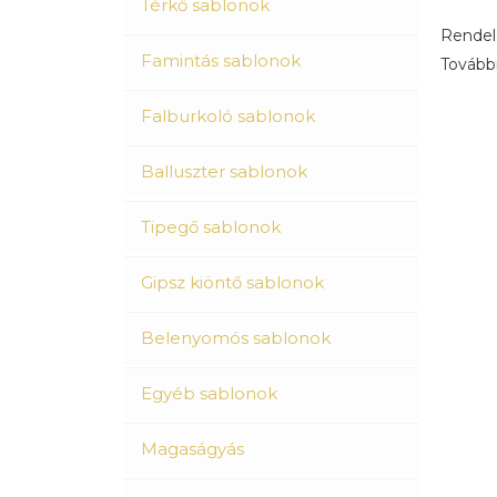
Térkő sablonok
Rendel
Famintás sablonok
Tovább
Falburkoló sablonok
Balluszter sablonok
Tipegő sablonok
Gipsz kiöntő sablonok
Belenyomós sablonok
Egyéb sablonok
Magaságyás