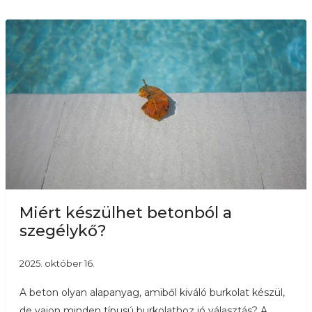
Miért készülhet betonból a
szegélykő?
2025. október 16.
A beton olyan alapanyag, amiből kiváló burkolat készül,
de vajon minden típusú burkolathoz jó választás? A