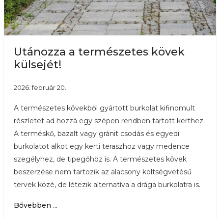
Utánozza a természetes kövek
külsejét!
2026. február 20.
A természetes kövekből gyártott burkolat kifinomult
részletet ad hozzá egy szépen rendben tartott kerthez.
A terméskő, bazalt vagy gránit csodás és egyedi
burkolatot alkot egy kerti teraszhoz vagy medence
szegélyhez, de tipegőhöz is. A természetes kövek
beszerzése nem tartozik az alacsony költségvetésű
tervek közé, de létezik alternatíva a drága burkolatra is.
Bővebben ...