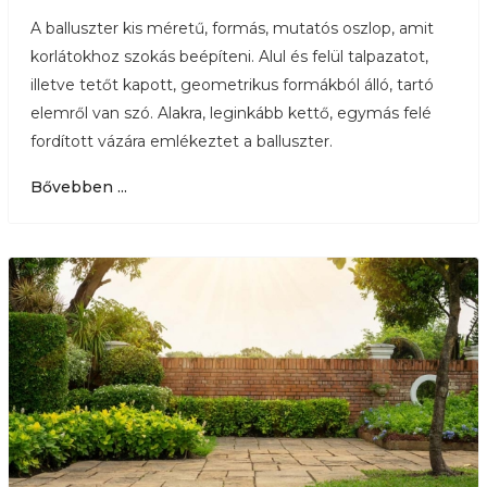
A balluszter kis méretű, formás, mutatós oszlop, amit
korlátokhoz szokás beépíteni. Alul és felül talpazatot,
illetve tetőt kapott, geometrikus formákból álló, tartó
elemről van szó. Alakra, leginkább kettő, egymás felé
fordított vázára emlékeztet a balluszter.
Bővebben ...