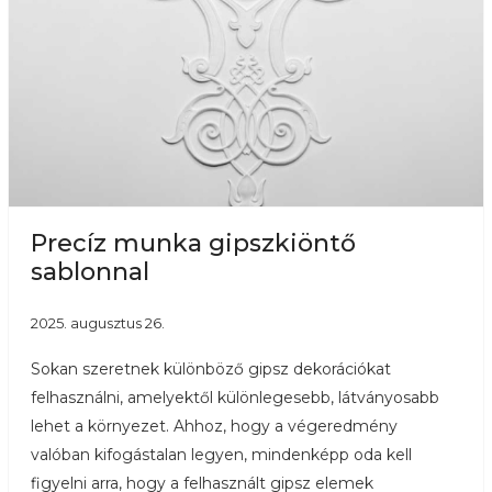
Precíz munka gipszkiöntő
sablonnal
2025. augusztus 26.
Sokan szeretnek különböző gipsz dekorációkat
felhasználni, amelyektől különlegesebb, látványosabb
lehet a környezet. Ahhoz, hogy a végeredmény
valóban kifogástalan legyen, mindenképp oda kell
figyelni arra, hogy a felhasznált gipsz elemek