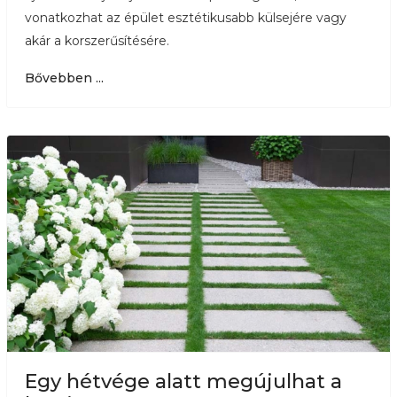
vonatkozhat az épület esztétikusabb külsejére vagy
akár a korszerűsítésére.
Bővebben ...
Egy hétvége alatt megújulhat a