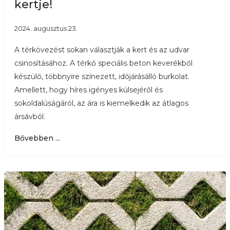
kertje!
2024. augusztus 23.
A térkövezést sokan választják a kert és az udvar
csinosításához. A térkő speciális beton keverékből
készülő, többnyire színezett, időjárásálló burkolat.
Amellett, hogy híres igényes külsejéről és
sokoldalúságáról, az ára is kiemelkedik az átlagos
ársávból.
Bővebben ...