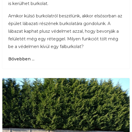
is kerülhet burkolat.
Amikor külső burkolatról beszélünk, akkor elsősorban az
épület lábazati részének burkolatára gondolunk. A
lábazat kaphat plusz védelmet azzal, hogy bevonják a
felületét még egy réteggel. Milyen funkciót tölt még
be a védelmen kívül egy falburkolat?
Bővebben ...