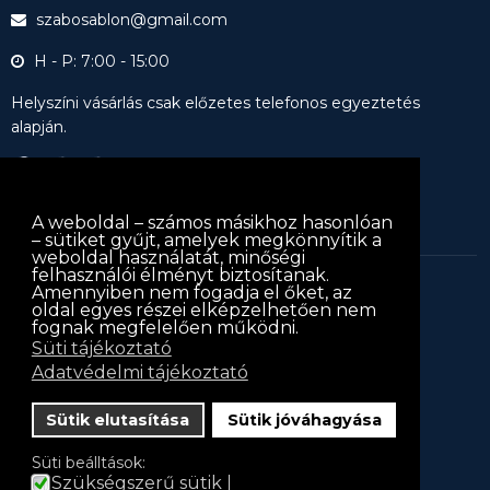
szabosablon@gmail.com
H - P: 7:00 - 15:00
Helyszíni vásárlás csak előzetes telefonos egyeztetés
alapján.
A weboldal – számos másikhoz hasonlóan
– sütiket gyűjt, amelyek megkönnyítik a
weboldal használatát, minőségi
felhasználói élményt biztosítanak.
Amennyiben nem fogadja el őket, az
keritessablon.hu © 2013
keritessablon.hu
. Minden jog
oldal egyes részei elképzelhetően nem
fognak megfelelően működni.
fenntartva
Süti tájékoztató
Iratkozz fel hírlevelünkre!
Adatvédelmi tájékoztató
Hírlevél
Sütik elutasítása
Sütik jóváhagyása
Név
Süti beálltások:
Szükségszerű sütik