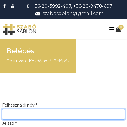
+36-20-3992-407, +36-20-9470-607
szabosablon@gmail.com
0
Belépés
Ön itt van:
Kezdőlap
Belépés
Felhasználói név
*
Jelszó
*