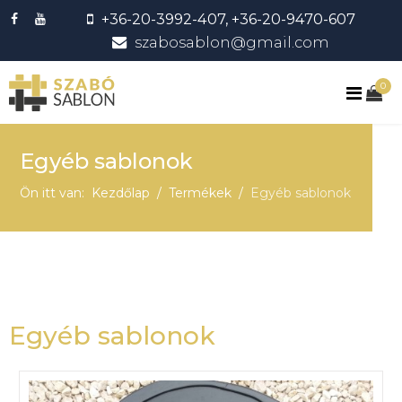
+36-20-3992-407, +36-20-9470-607
szabosablon@gmail.com
0
Egyéb sablonok
Ön itt van:
Kezdőlap
Termékek
Egyéb sablonok
Egyéb sablonok