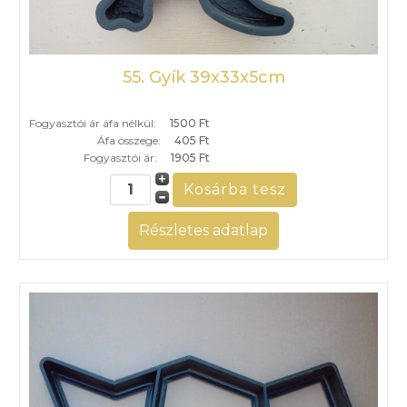
55. Gyík 39x33x5cm
Fogyasztói ár áfa nélkül:
1500 Ft
Áfa összege:
405 Ft
Fogyasztói ár:
1905 Ft
Részletes adatlap