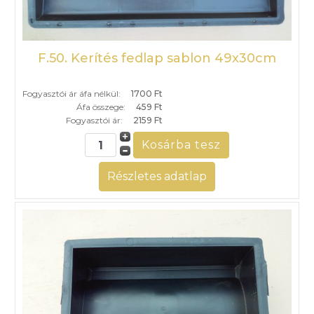
F.50. Kerítés fedlap sablon 49x30cm
Fogyasztói ár áfa nélkül:
1700 Ft
Áfa összege:
459 Ft
Fogyasztói ár:
2159 Ft
Részletes adatlap