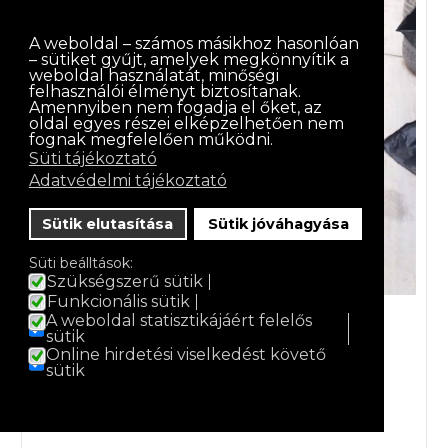
A weboldal – számos másikhoz hasonlóan
– sütiket gyűjt, amelyek megkönnyítik a
weboldal használatát, minőségi
felhasználói élményt biztosítanak.
Amennyiben nem fogadja el őket, az
oldal egyes részei elképzelhetően nem
fognak megfelelően működni.
Süti tájékoztató
Adatvédelmi tájékoztató
Sütik elutasítása
Sütik jóváhagyása
Süti beálltások:
Szükségszerű sütik
Funkcionális sütik
P04.Posztamens 4 db-os
A weboldal statisztikájáért felelős
sütik
Online hirdetési viselkedést követő
sütik
Fogyasztói ár áfa nélkül:
13000 Ft
Áfa összege:
3510 Ft
Fogyasztói ár:
16510 Ft