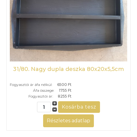
31/80. Nagy dupla deszka 80x20x5,5cm
Fogyasztói ár áfa nélkül:
6500 Ft
Áfa összege:
1755 Ft
Fogyasztói ár:
8255 Ft
Részletes adatlap