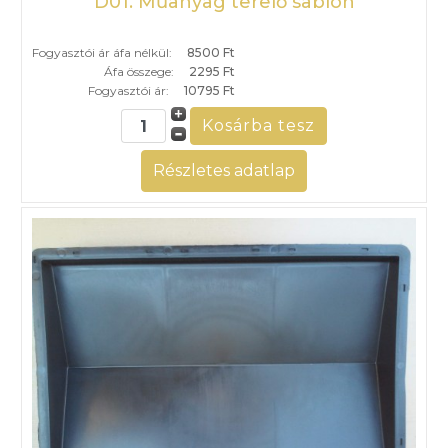
D01. Műanyag terelő sablon
Fogyasztói ár áfa nélkül:
8500 Ft
Áfa összege:
2295 Ft
Fogyasztói ár:
10795 Ft
Részletes adatlap