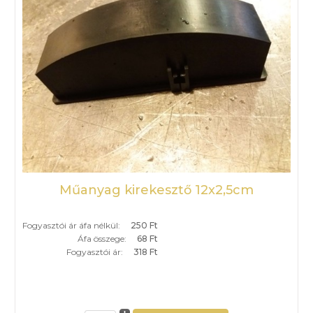
Műanyag kirekesztő 12x2,5cm
Fogyasztói ár áfa nélkül:
250 Ft
Áfa összege:
68 Ft
Fogyasztói ár:
318 Ft