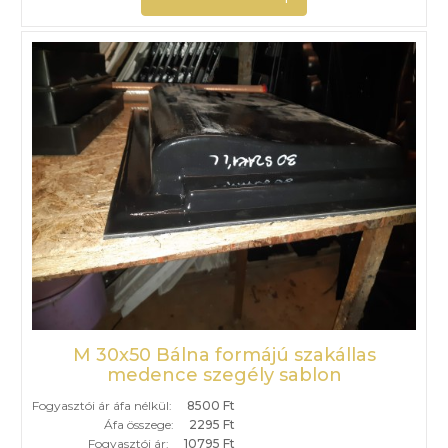
M 30x50 Bálna formájú szakállas
medence szegély sablon
Fogyasztói ár áfa nélkül:
8500 Ft
Áfa összege:
2295 Ft
Fogyasztói ár:
10795 Ft