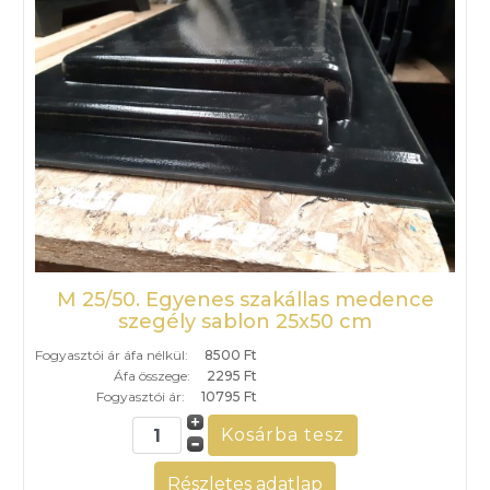
M 25/50. Egyenes szakállas medence
szegély sablon 25x50 cm
Fogyasztói ár áfa nélkül:
8500 Ft
Áfa összege:
2295 Ft
Fogyasztói ár:
10795 Ft
Részletes adatlap