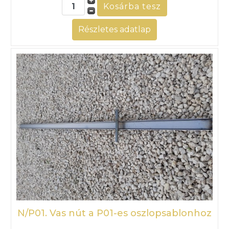
Részletes adatlap
N/P01. Vas nút a P01-es oszlopsablonhoz