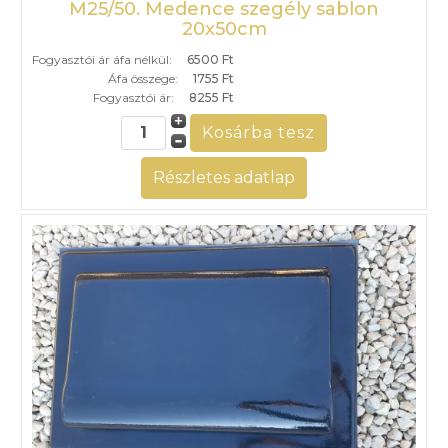
M25/50. Medence szegély sablon
20x50cm
Fogyasztói ár áfa nélkül:
6500 Ft
Áfa összege:
1755 Ft
Fogyasztói ár:
8255 Ft
Részletes adatlap