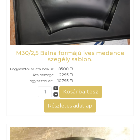
M30/2,5 Bálna formájú íves medence
szegély sablon.
Fogyasztói ár áfa nélkül:
8500 Ft
Áfa összege:
2295 Ft
Fogyasztói ár:
10795 Ft
Részletes adatlap