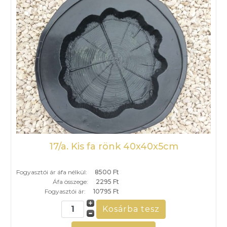
17/a. Kis fa rönk 40x40x5cm
Fogyasztói ár áfa nélkül:
8500 Ft
Áfa összege:
2295 Ft
Fogyasztói ár:
10795 Ft