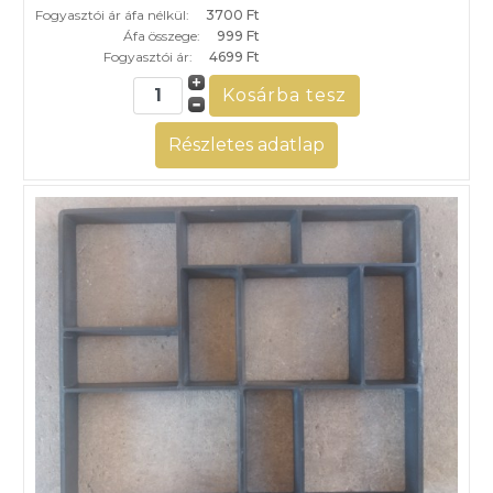
Fogyasztói ár áfa nélkül:
3700 Ft
Áfa összege:
999 Ft
Fogyasztói ár:
4699 Ft
Részletes adatlap