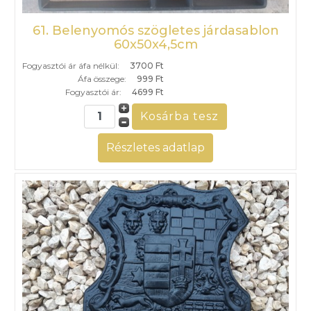
61. Belenyomós szögletes járdasablon
60x50x4,5cm
Fogyasztói ár áfa nélkül:
3700 Ft
Áfa összege:
999 Ft
Fogyasztói ár:
4699 Ft
Részletes adatlap