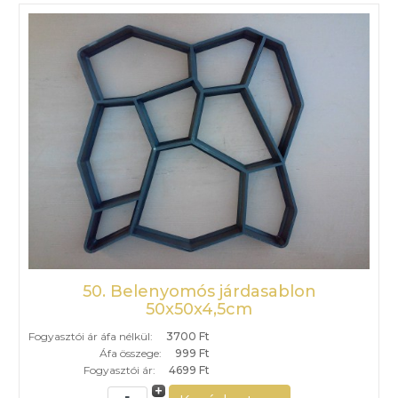
50. Belenyomós járdasablon
50x50x4,5cm
Fogyasztói ár áfa nélkül:
3700 Ft
Áfa összege:
999 Ft
Fogyasztói ár:
4699 Ft