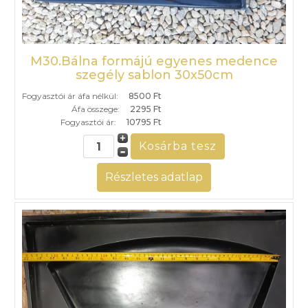
M30.Bálna formájú egyenes medence
szegély sablon 30x50cm
Fogyasztói ár áfa nélkül:
8500 Ft
Áfa összege:
2295 Ft
Fogyasztói ár:
10795 Ft
Részletes adatlap