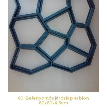
60. Belenyomós járdalap sablon
60x60x4,5cm