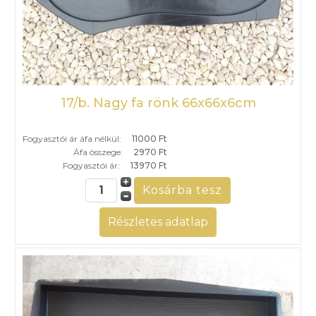
17/b. Nagy fa rönk 66x66x6cm
Fogyasztói ár áfa nélkül:
11000 Ft
Áfa összege:
2970 Ft
Fogyasztói ár:
13970 Ft
Részletes adatlap