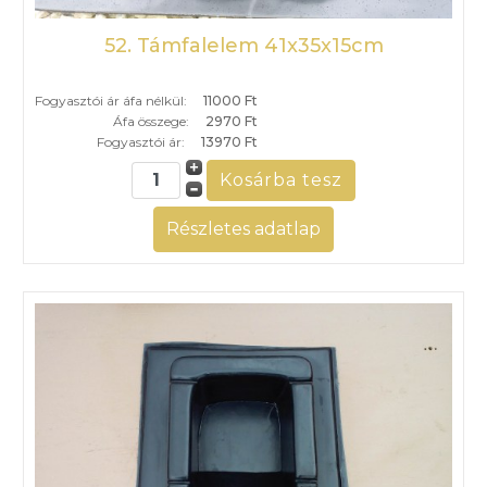
52. Támfalelem 41x35x15cm
Fogyasztói ár áfa nélkül:
11000 Ft
Áfa összege:
2970 Ft
Fogyasztói ár:
13970 Ft
Részletes adatlap