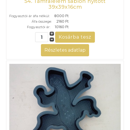
54. Támfalelem sablon nyitott
39x39x16cm
Fogyasztói ár áfa nélkül:
8000 Ft
Áfa összege:
2160 Ft
Fogyasztói ár:
10160 Ft
Részletes adatlap