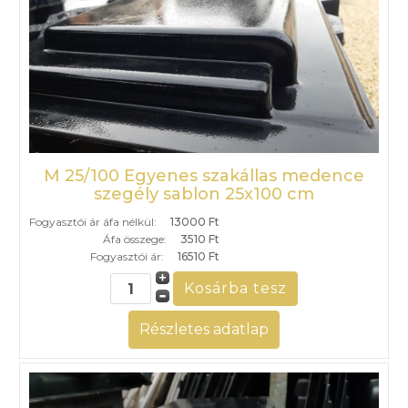
M 25/100 Egyenes szakállas medence
szegély sablon 25x100 cm
Fogyasztói ár áfa nélkül:
13000 Ft
Áfa összege:
3510 Ft
Fogyasztói ár:
16510 Ft
Részletes adatlap