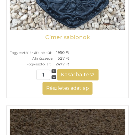
Címer sablonok
Fogyasztói ár áfa nélkül:
1950 Ft
Áfa összege:
527 Ft
Fogyasztói ár:
2477 Ft
Részletes adatlap