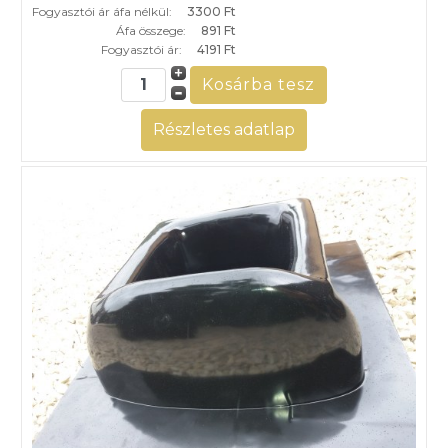
Fogyasztói ár áfa nélkül:
3300 Ft
Áfa összege:
891 Ft
Fogyasztói ár:
4191 Ft
Részletes adatlap