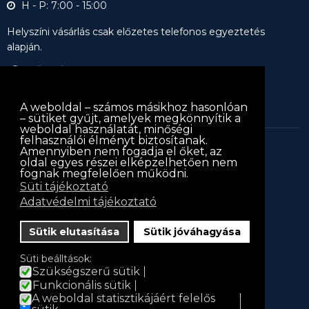
H - P: 7:00 - 15:00
Helyszíni vásárlás csak előzetes telefonos egyeztetés
alapján.
A weboldal – számos másikhoz hasonlóan
– sütiket gyűjt, amelyek megkönnyítik a
weboldal használatát, minőségi
felhasználói élményt biztosítanak.
Amennyiben nem fogadja el őket, az
keritessablon.hu © 2013
keritessablon.hu
. Minden jog
oldal egyes részei elképzelhetően nem
fognak megfelelően működni.
fenntartva
Süti tájékoztató
Iratkozz fel hírlevelünkre!
Adatvédelmi tájékoztató
Hírlevél
Sütik elutasítása
Sütik jóváhagyása
Név
Süti beálltások:
Szükségszerű sütik
Funkcionális sütik
A weboldal statisztikájáért felelős
E-mail