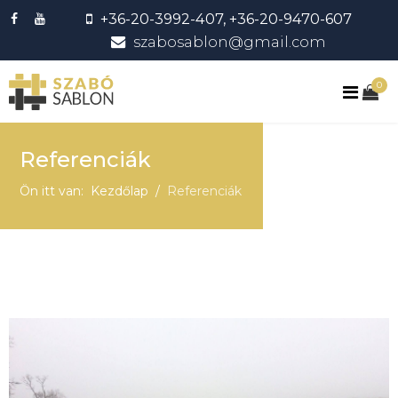
+36-20-3992-407, +36-20-9470-607
szabosablon@gmail.com
0
Referenciák
Ön itt van:
Kezdőlap
Referenciák