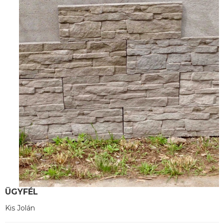
ÜGYFÉL
Kis Jolán