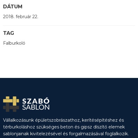
DÁTUM
2018. február 22.
TAG
Falburkoló
Vállalkozásunk épületszobrászathoz, kerítésépítéshez és
térburkoláshoz szükséges beton és gipsz díszítő elemek
sablonjainak kivitelezésével és forgalmazásával foglalkozik.