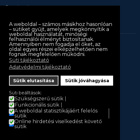
A weboldal – számos másikhoz hasonlóan
– sütiket gyűjt, amelyek megkönnyítik a
weboldal használatát, minőségi
felhasználói élményt biztosítanak.
Amennyiben nem fogadja el őket, az
keritessablon.hu © 2013
keritessablon.hu
. Minden jog
oldal egyes részei elképzelhetően nem
fognak megfelelően működni.
fenntartva
Süti tájékoztató
Iratkozz fel hírlevelünkre!
Adatvédelmi tájékoztató
Hírlevél
Sütik elutasítása
Sütik jóváhagyása
Név
Süti beálltások:
Szükségszerű sütik
Funkcionális sütik
A weboldal statisztikájáért felelős
E-mail
sütik
Online hirdetési viselkedést követő
sütik
Feliratkozás