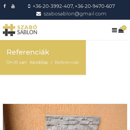
+36-20-3992-407, +36-20-9470-607
szabosablon@gmail.com
0
Referenciák
Ön itt van:
Kezdőlap
Referenciák