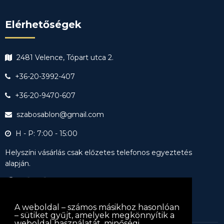
Elérhetőségek
2481 Velence, Tópart utca 2.
+36-20-3992-407
+36-20-9470-607
szabosablon@gmail.com
H - P: 7:00 - 15:00
Helyszíni vásárlás csak előzetes telefonos egyeztetés
alapján.
A weboldal – számos másikhoz hasonlóan
– sütiket gyűjt, amelyek megkönnyítik a
weboldal használatát, minőségi