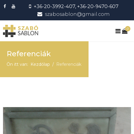
+36-20-3992-407, +36-20-9470-607
szabosablon@gmail.com
0
Referenciák
Ön itt van:
Kezdőlap
Referenciák