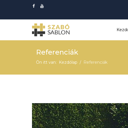
Kezd
Referenciák
Ön itt van:
Kezdőlap
Referenciák