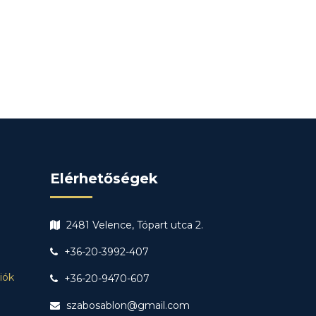
Elérhetőségek
2481 Velence, Tópart utca 2.
+36-20-3992-407
ciók
+36-20-9470-607
szabosablon@gmail.com