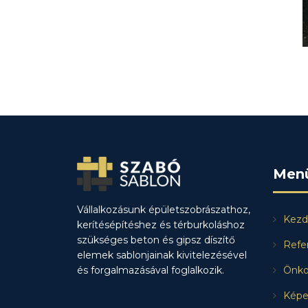
Men
Vállalkozásunk épületszobrászathoz,
Kezd
kerítésépítéshez és térburkoláshoz
szükséges beton és gipsz díszítő
Refe
elemek sablonjainak kivitelezésével
és forgalmazásával foglalkozik.
Önko
Képe