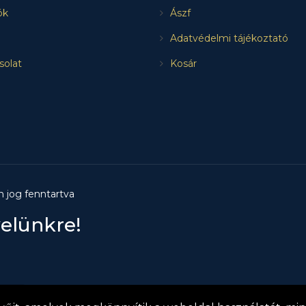
ók
Ászf
Adatvédelmi tájékoztató
solat
Kosár
n jog fenntartva
velünkre!