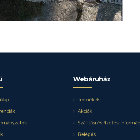
ü
Webáruház
őlap
Termékek
renciák
Akciók
rmányzatok
Szállítási és fizetési informá
k
Belépés