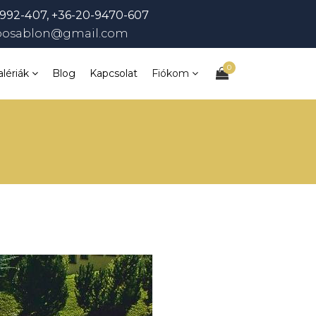
992-407, +36-20-9470-607
bosablon@gmail.com
0
alériák
Blog
Kapcsolat
Fiókom