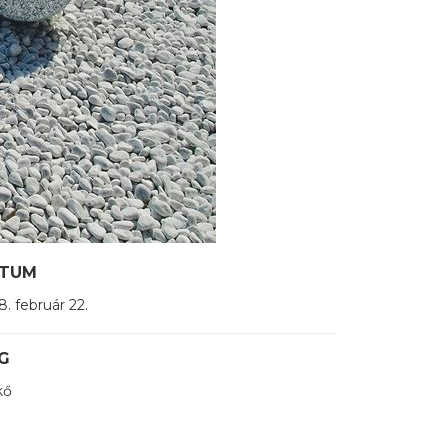
TUM
8. február 22.
G
kő