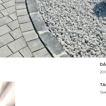
DÁ
201
TA
Tér