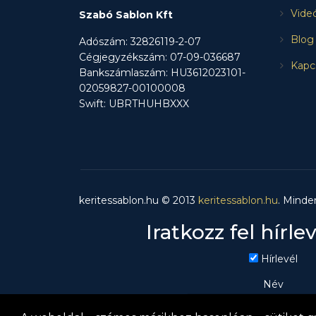
Vide
Szabó Sablon Kft
Blog
Adószám: 32826119-2-07
Cégjegyzékszám: 07-09-036687
Kapc
Bankszámlaszám: HU3612023101-
02059827-00100008
Swift: UBRTHUHBXXX
keritessablon.hu © 2013
keritessablon.hu
. Minde
Iratkozz fel hírle
Hírlevél
Név