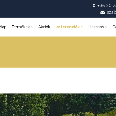
+36-20-3
sza
őlap
Termékek
Akciók
Referenciák
Hasznos
G