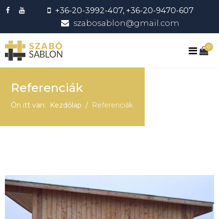
+36-20-3992-407, +36-20-9470-607
szabosablon@gmail.com
0
Referenciák
Ön itt van:
Kezdőlap
Referenciák