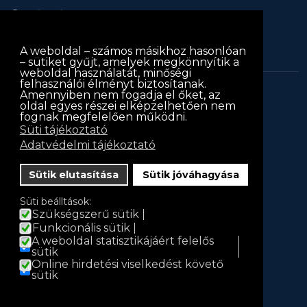
A weboldal – számos másikhoz hasonlóan
– sütiket gyűjt, amelyek megkönnyítik a
weboldal használatát, minőségi
felhasználói élményt biztosítanak.
Amennyiben nem fogadja el őket, az
keritessablon.hu © 2013
keritessablon.hu
. Minden jog
oldal egyes részei elképzelhetően nem
fognak megfelelően működni.
fenntartva
Süti tájékoztató
Iratkozz fel hírlevelünkre!
Adatvédelmi tájékoztató
Hírlevél
Sütik elutasítása
Sütik jóváhagyása
Név
Süti beálltások:
Szükségszerű sütik
Funkcionális sütik
A weboldal statisztikájáért felelős
E-mail
sütik
Online hirdetési viselkedést követő
sütik
Feliratkozás