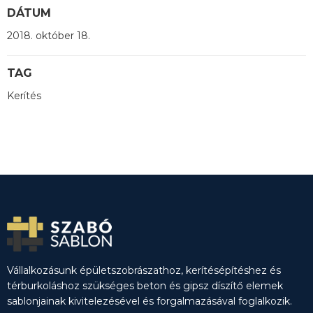
DÁTUM
2018. október 18.
TAG
Kerítés
Vállalkozásunk épületszobrászathoz, kerítésépítéshez és
térburkoláshoz szükséges beton és gipsz díszítő elemek
sablonjainak kivitelezésével és forgalmazásával foglalkozik.